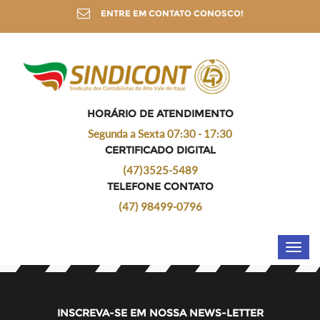
ENTRE EM CONTATO CONOSCO!
HORÁRIO DE ATENDIMENTO
Segunda a Sexta 07:30 - 17:30
CERTIFICADO DIGITAL
(47)3525-5489
TELEFONE CONTATO
(47) 98499-0796
Toggl
navig
INSCREVA-SE EM NOSSA NEWS-LETTER