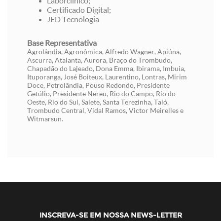
Laborclinico;
Certificado Digital;
JED Tecnologia
Base Representativa
Agrolândia, Agronômica, Alfredo Wagner, Apiúna,
Ascurra, Atalanta, Aurora, Braço do Trombudo,
Chapadão do Lajeado, Dona Emma, Ibirama, Imbuia,
Ituporanga, José Boiteux, Laurentino, Lontras, Mirim
Doce, Petrolândia, Pouso Redondo, Presidente
Getúlio, Presidente Nereu, Rio do Campo, Rio do
Oeste, Rio do Sul, Salete, Santa Terezinha, Taió,
Trombudo Central, Vidal Ramos, Victor Meirelles e
Witmarsun.
INSCREVA-SE EM NOSSA NEWS-LETTER