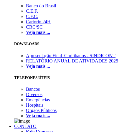
Banco do Brasil
C.E.F.
C.F.C.
Cartório 24H
CRC/SC
Veja mais ...
DOWNLOADS
Apresentação Final_Curitibanos - SINDICONT
RELATÓRIO ANUAL DE ATIVIDADES 2025
Veja mais ...
TELEFONES ÚTEIS
Bancos
Diversos
Emergências
Hospitais
Orgãos Públicos
Veja mais ...
CONTATO
Fale Conosco